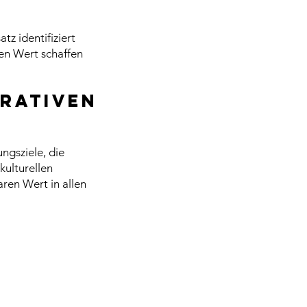
z identifiziert
en Wert schaffen
erativen
ngsziele, die
kulturellen
aren Wert in allen