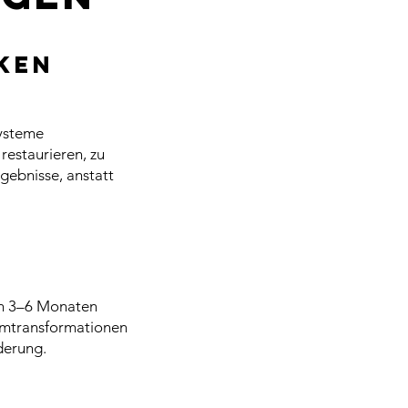
ken
Systeme
restaurieren, zu
rgebnisse, anstatt
von 3–6 Monaten
temtransformationen
derung.