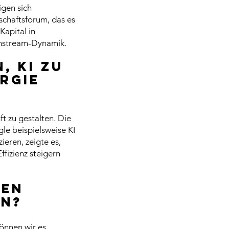
igen sich
schaftsforum, das es
Kapital in
ainstream-Dynamik.
, KI zu
ergie
t zu gestalten. Die
le beispielsweise KI
eren, zeigte es,
ffizienz steigern
hen
on?
können wir es