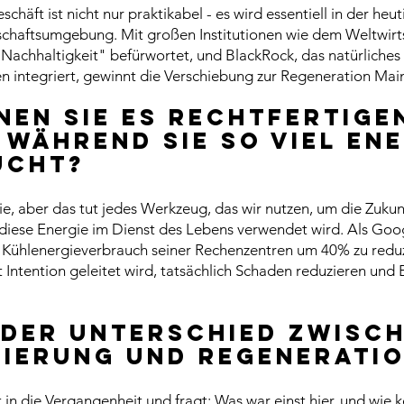
chäft ist nicht nur praktikabel - es wird essentiell in der heut
chaftsumgebung. Mit großen Institutionen wie dem Weltwirt
 Nachhaltigkeit" befürwortet, und BlackRock, das natürliches 
ien integriert, gewinnt die Verschiebung zur Regeneration M
nen Sie es rechtfertigen
 während sie so viel En
ucht?
e, aber das tut jedes Werkzeug, das wir nutzen, um die Zukunf
 diese Energie im Dienst des Lebens verwendet wird. Als Goog
Kühlenergieverbrauch seiner Rechenzentren um 40% zu reduzi
t Intention geleitet wird, tatsächlich Schaden reduzieren und E
 der Unterschied zwisc
ierung und Regenerati
 in die Vergangenheit und fragt: Was war einst hier, und wie 