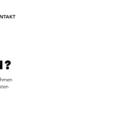
NTAKT
n?
nehmen
sten