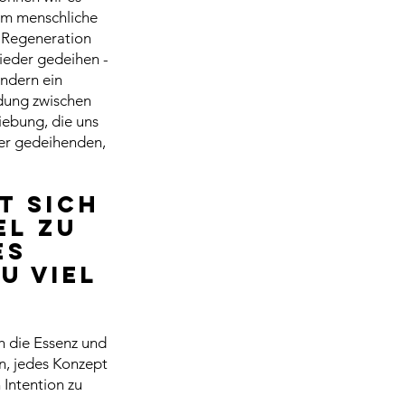
dem menschliche
. Regeneration
ieder gedeihen -
ondern ein
indung zwischen
iebung, die uns
ner gedeihenden,
t sich
el zu
es
u viel
h die Essenz und
n, jedes Konzept
 Intention zu