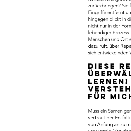
zurückbringen? Sie 
Eingriffe entfernt 
hingegen blickt in 
nicht nur in der For
lebendiger Prozess -
Menschen und Ort ei
dazu ruft, über Rep
sich entwickelnden 
Diese R
überwäl
lernen!
versteh
für mic
Muss ein Samen gena
vertraut der Entfal
von Anfang an zu mei