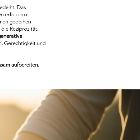
edeiht. Das
n erfordern
hmen gedeihen
die Reziprozität,
generative
n, Gerechtigkeit und
nsam aufbereiten.