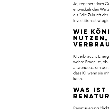
Ja, regeneratives Ges
entwickelnden Wirts
als "die Zukunft der
Investitionsstrateg
Wie kön
nutzen,
verbra
KI verbraucht Energi
wahre Frage ist, ob
anwendete, um den 
dass KI, wenn sie mi
kann.
Was ist
Renatur
Renaturierung blickt