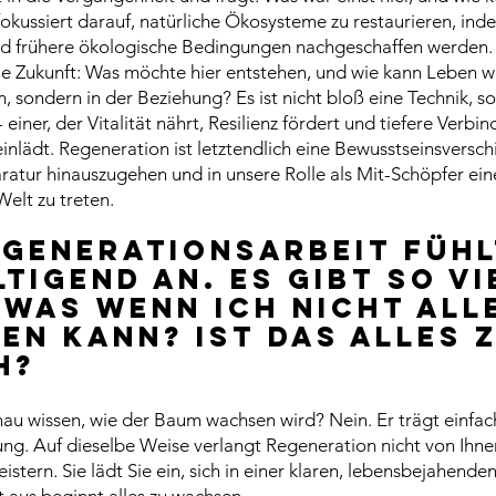
fokussiert darauf, natürliche Ökosysteme zu restaurieren, in
und frühere ökologische Bedingungen nachgeschaffen werden
die Zukunft: Was möchte hier entstehen, und wie kann Leben w
m, sondern in der Beziehung? Es ist nicht bloß eine Technik, s
 einer, der Vitalität nährt, Resilienz fördert und tiefere Verb
nlädt. Regeneration ist letztendlich eine Bewusstseinsversch
aratur hinauszugehen und in unsere Rolle als Mit-Schöpfer ei
Welt zu treten.
egenerationsarbeit fühl
tigend an. Es gibt so vi
 Was wenn ich nicht all
en kann? Ist das alles z
h?
u wissen, wie der Baum wachsen wird? Nein. Er trägt einfac
tung. Auf dieselbe Weise verlangt Regeneration nicht von Ihne
stern. Sie lädt Sie ein, sich in einer klaren, lebensbejahenden