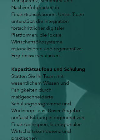
Transparenz, Sicherheit und
Nachverfolgbarkeit in
Finanztransaktionen. Unser Team
unterstützt die Integration
fortschrittlicher digitaler
Plattformen, die lokale
Wirtschaftsökosysteme
rationalisieren und regenerative
Ergebnisse verstärken.
Kapazitätsaufbau und Schulung
Statten Sie Ihr Team mit
wesentlichem Wissen und
Fähigkeiten durch
maßgeschneiderte
Schulungsprogramme und
Workshops aus. Unser Angebot
umfasst Bildung in regenerativen
Finanzprinzipien, bioregionaler
Wirtschaftskompetenz und
praktischen