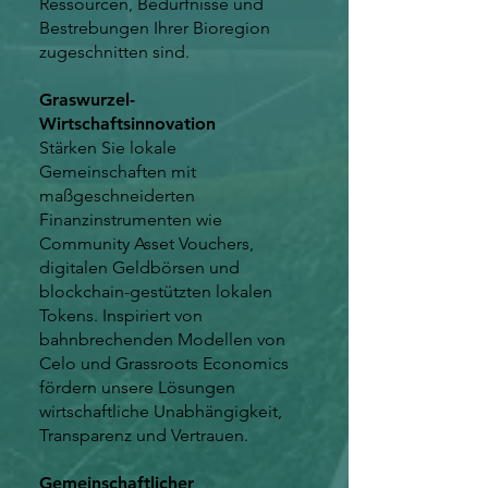
Ressourcen, Bedürfnisse und
Bestrebungen Ihrer Bioregion
zugeschnitten sind.
Graswurzel-
Wirtschaftsinnovation
Stärken Sie lokale
Gemeinschaften mit
maßgeschneiderten
Finanzinstrumenten wie
Community Asset Vouchers,
digitalen Geldbörsen und
blockchain-gestützten lokalen
Tokens. Inspiriert von
bahnbrechenden Modellen von
Celo und Grassroots Economics
fördern unsere Lösungen
wirtschaftliche Unabhängigkeit,
Transparenz und Vertrauen.
Gemeinschaftlicher