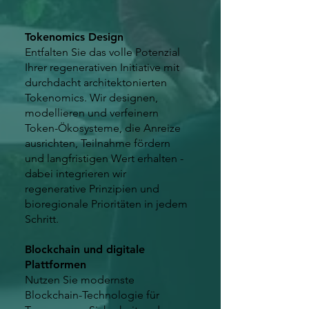
Tokenomics Design
Entfalten Sie das volle Potenzial
Ihrer regenerativen Initiative mit
durchdacht architektonierten
Tokenomics. Wir designen,
modellieren und verfeinern
Token-Ökosysteme, die Anreize
ausrichten, Teilnahme fördern
und langfristigen Wert erhalten -
dabei integrieren wir
regenerative Prinzipien und
bioregionale Prioritäten in jedem
Schritt.
Blockchain und digitale
Plattformen
Nutzen Sie modernste
Blockchain-Technologie für