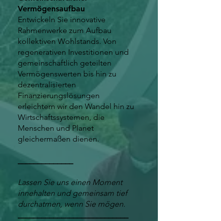
Vermögensaufbau
Entwickeln Sie innovative
Rahmenwerke zum Aufbau
kollektiven Wohlstands. Von
regenerativen Investitionen und
gemeinschaftlich geteilten
Vermögenswerten bis hin zu
dezentralisierten
Finanzierungslösungen
erleichtern wir den Wandel hin zu
Wirtschaftssystemen, die
Menschen und Planet
gleichermaßen dienen.
______________
Lassen Sie uns einen Moment
innehalten und gemeinsam tief
durchatmen, wenn Sie mögen.
​____________________________