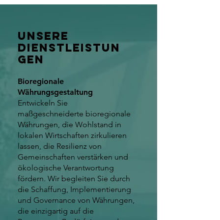
Unsere
Dienstleistun
gen
Bioregionale
Währungsgestaltung
Entwickeln Sie
maßgeschneiderte bioregionale
Währungen, die Wohlstand in
lokalen Wirtschaften zirkulieren
lassen, die Resilienz von
Gemeinschaften verstärken und
ökologische Verantwortung
fördern. Wir begleiten Sie durch
die Schaffung, Implementierung
und Governance von Währungen,
die einzigartig auf die