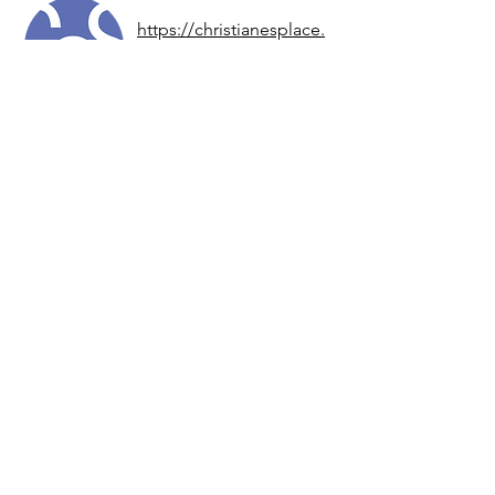
https://christianesplace.
com/
con
Christiane
Seuhs-Schoeller
Catalizando tu viaje de
autoorganización.
Al sintonizarnos con la
danza evolutiva del
universo y aprender de
la dinámica
descentralizada y
autoorganizada de la
naturaleza, podemos
actuar como una parte
alineada del todo
mayor, la red de la vida.
Comience con el
liderazgo