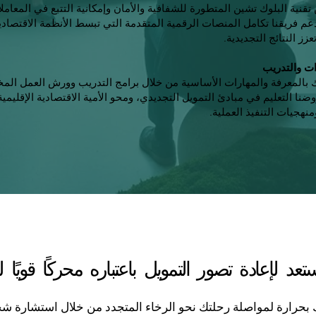
تقنية البلوك تشين المتطورة للشفافية والأمان وإمكانية التتبع في المعامل
يدعم فريقنا تكامل المنصات الرقمية المتقدمة التي تبسط الأنظمة الاقتصادي
عزز النتائج التجديدية.
ات والتدريب
 بالمعرفة والمهارات الأساسية من خلال برامج التدريب وورش العمل ال
نا التعليم في مبادئ التمويل التجديدي، ومحو الأمية الاقتصادية الإقليمية
منهجيات التنفيذ العملية.
د لإعادة تصور التمويل باعتباره محركًا قويًا ل