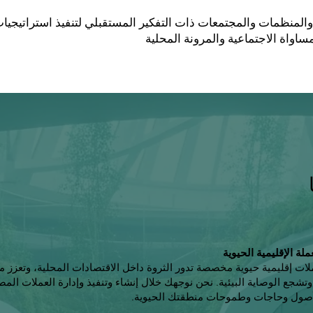
 والمنظمات والمجتمعات ذات التفكير المستقبلي لتنفيذ استراتيجيا
لة الإقليمية الحيوية
ات إقليمية حيوية مخصصة تدور الثروة داخل الاقتصادات المحلية، وتعزز م
وتشجع الوصاية البيئية. نحن نوجهك خلال إنشاء وتنفيذ وإدارة العملات الم
أصول وحاجات وطموحات منطقتك الحيوية.