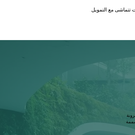
ت تتماشى مع التمويل
رونة
صممة