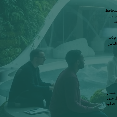
لمحافظ
ة من
.
تركة
الناس
 نصمم
ظ على
ل خطوة.