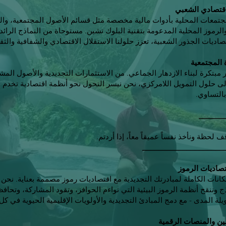
لاقتصادي الشعبي
جتمعات المحلية بأدوات مالية مخصصة مثل قسائم الأصول المجتمعية، وا
والرموز المحلية المدعومة بتقنية البلوك تشين. مستوحاة من النماذج الرائد
اديات الجذور الشعبية، تعزز حلولنا الاستقلال الاقتصادي والشفافية والثقة
ة المجتمعية
 مبتكرة لبناء الازدهار الجماعي. من الاستثمارات التجديدية والأصول المش
إلى حلول التمويل اللامركزي، نحن نيسر التحول نحو أنظمة اقتصادية تخدم 
التساوي.
______
ف لحظة ونأخذ نفساً عميقاً معاً، إذا أردتم.
____________________
صاديات الرموز
كانات الكاملة لمبادرتك التجديدية مع اقتصاديات رموز مصممة بعناية. نحن
ج وننقح أنظمة الرموز البيئية التي تواءم الحوافز، وتقود المشاركة، وتحاف
لة المدى - مع دمج المبادئ التجديدية والأولويات الإقليمية الحيوية في ك
ين والمنصات الرقمية