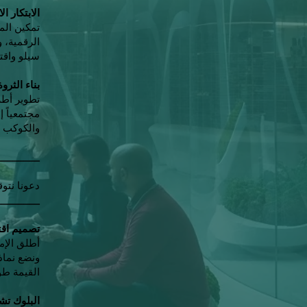
الابتكار ا
تمكين الم
الرقمية، 
سيلو واقتص
بناء الثرو
تطوير أطر
مجتمعياً 
والكوكب ب
________
دعونا نتوق
________
تصميم اقت
أطلق الإم
ونضع نماذ
القيمة طوي
البلوك تش