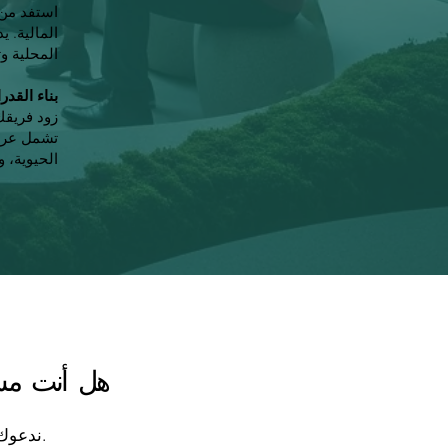
استفد من 
المالية. 
المحلية وت
بناء القدر
زود فريقك
تشمل عروض
الحيوية، و
هل أنت مستع
ندعوك بحرارة لمواصلة رحلتك نحو الرخاء المتجدد من خلال استشارة شخصية.