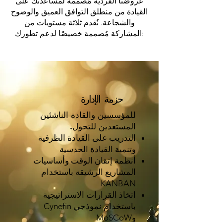
عروضنا الفردية مُصممة لمساعدتك على
القيادة من منطلق التوافق العميق والوضوح
والشجاعة. نُقدم ثلاثة مستويات من
المشاركة مُصممة خصيصًا لدعم تطورك:
حزمة الإدارة
للمؤسسين والقادة الناشئين
المستعدين للتحول.
التدريب على القيادة الظرفية
وتنمية القيادة الحدسية
أنظمة إتقان الوقت وأساسيات
المشاريع الرشيقة باستخدام
KANBAN
اتخاذ القرارات الاستراتيجية
باستخدام نموذجي Cynefin
وMoSCoW