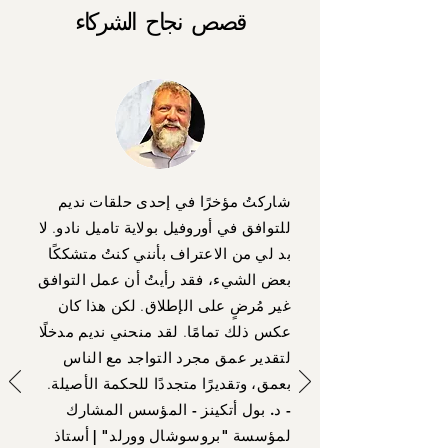
قصص نجاح الشركاء
شاركتُ مؤخرًا في إحدى حلقات نديم
للتوافق في أوروفيل بولاية تاميل نادو. لا
بد لي من الاعتراف بأنني كنتُ متشككًا
بعض الشيء، فقد رأيتُ أن عمل التوافق
غير مُرضٍ على الإطلاق. لكن هذا كان
عكس ذلك تمامًا. لقد منحني نديم مدخلًا
لتقدير عمق مجرد التواجد مع الناس
بعمق، وتقديرًا متجددًا للحكمة الأصيلة.
- د. بول أتكينز - المؤسس المشارك
لمؤسسة "بروسوشال وورلد" | أستاذ