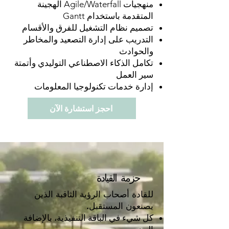
منهجيات Agile/Waterfall الهجينة
المتقدمة باستخدام Gantt
تصميم نظام التشغيل للفرق والأقسام
التدريب على إدارة التصعيد والمخاطر
والحوادث
تكامل الذكاء الاصطناعي التوليدي وأتمتة
سير العمل
إدارة خدمات تكنولوجيا المعلومات
احجز استشارة الآن
حزمة القيادة
للقادة أصحاب الرؤية الثاقبة الذين
يصنعون المستقبل.
كل شيء في الباقة التنفيذية، بالإضافة