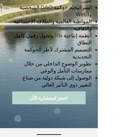
إلى:
استراتيجية حوكمة DAO الشخصية
وWeb3
المواطنة العالمية والطلاقة الاجتماعية
والثقافية
أنظمة إنتاجية 10x وتحول رقمي كامل
النطاق
التصميم المشترك لأطر الحوكمة
التجديدية
تطوير الوضوح الداخلي من خلال
ممارسات التأمل والوعي
الوصول إلى شبكة دولية من صناع
التغيير ذوي التأثير العالي
احجز استشارة الآن