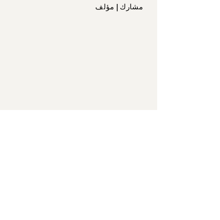
مشارك | مؤلف
ابدأ مع القيادة التجديدية
هل أنت مستعد لبدء التحول التجديدي